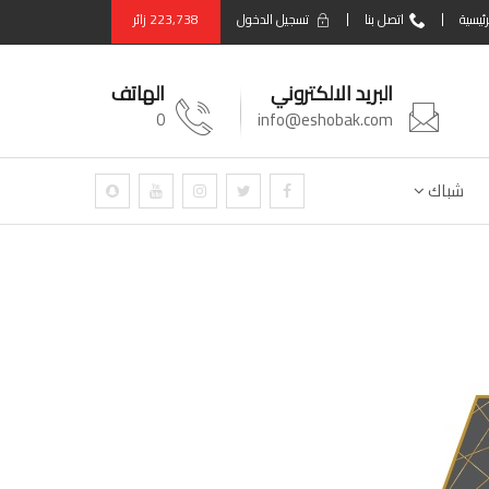
رئيسية
اتصل بنا
تسجيل الدخول
223,738
زائر
البريد الالكتروني
الهاتف
0
info@eshobak.com
شباك