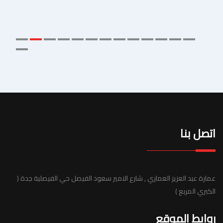
اتصل بنا
عمارة عبد العزيز العماري , شارع الامير سعود الفيصل حي الفيصلية جدة (
الكبري المربع )
روابط الموقع