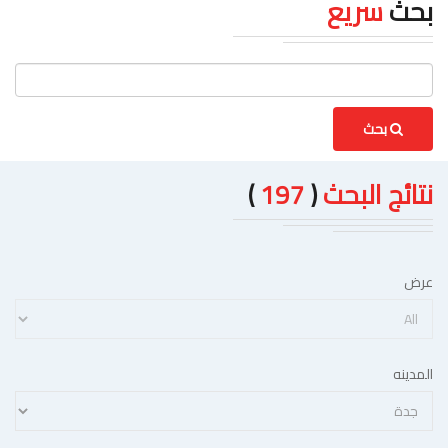
بحث
سريع
بحث
نتائج البحث
(
197
)
عرض
المدينه