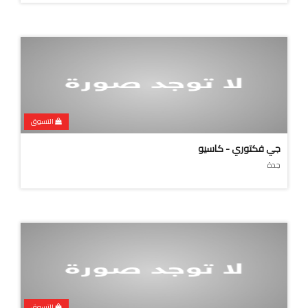
التسوق
جي فكتوري - كاسيو
جدة
التسوق