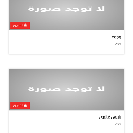
التسوق
وجوه
جدة
التسوق
باريس غاليري
جدة