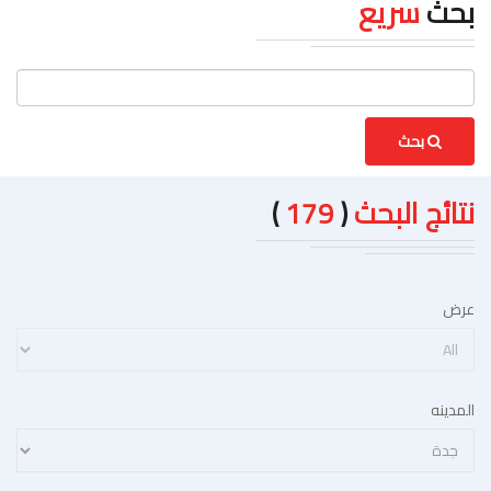
بحث
سريع
بحث
نتائج البحث
(
179
)
عرض
المدينه