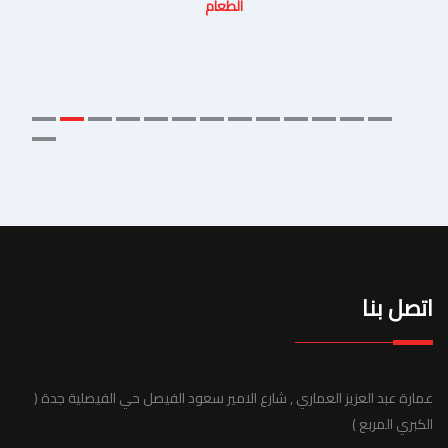
الطعام
اتصل بنا
عمارة عبد العزيز العماري , شارع الامير سعود الفيصل حي الفيصلية جدة (
الكبري المربع )