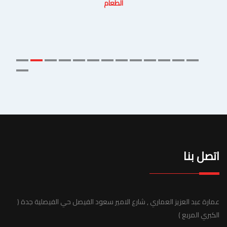
الطعام
اتصل بنا
عمارة عبد العزيز العماري , شارع الامير سعود الفيصل حي الفيصلية جدة (
الكبري المربع )