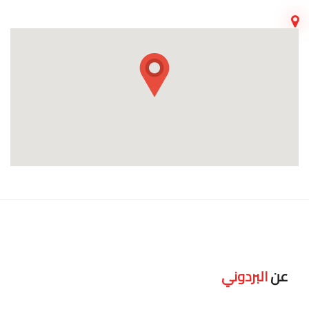
عن
البردوني