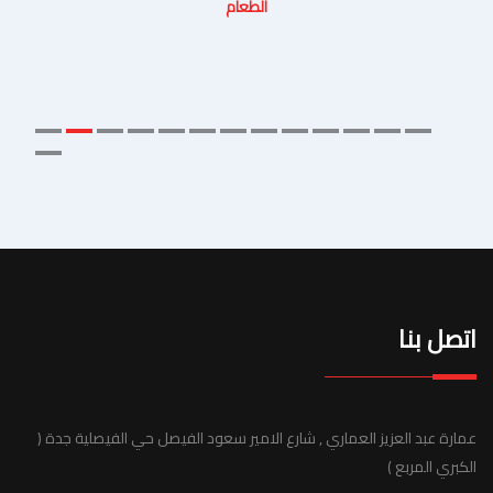
الطعام
اتصل بنا
عمارة عبد العزيز العماري , شارع الامير سعود الفيصل حي الفيصلية جدة (
الكبري المربع )