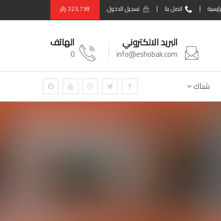
رئيسية
اتصل بنا
تسجيل الدخول
223,738
زائر
البريد الالكتروني
الهاتف
0
info@eshobak.com
شباك