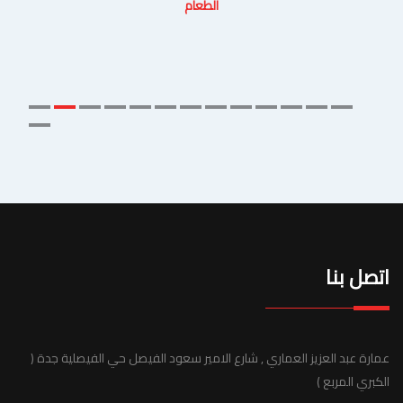
الطعام
اتصل بنا
عمارة عبد العزيز العماري , شارع الامير سعود الفيصل حي الفيصلية جدة (
الكبري المربع )