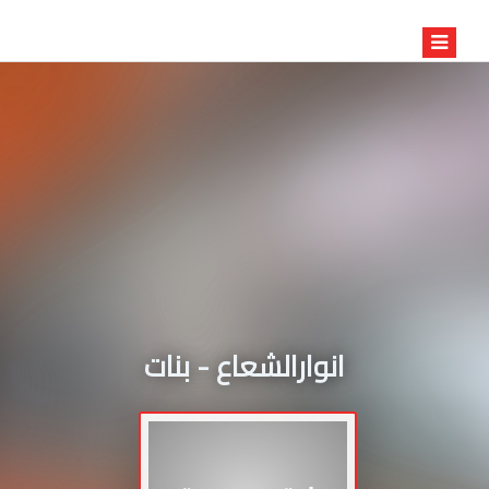
انوارالشعاع - بنات