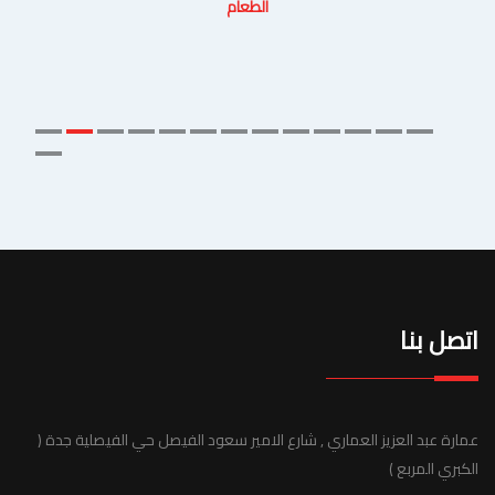
الطعام
اتصل بنا
عمارة عبد العزيز العماري , شارع الامير سعود الفيصل حي الفيصلية جدة (
الكبري المربع )