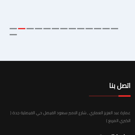
اتصل بنا
عمارة عبد العزيز العماري , شارع الامير سعود الفيصل حي الفيصلية جدة (
الكبري المربع )