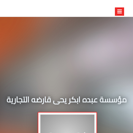
مؤسسة عبده ابكر يحى قارضه التجارية