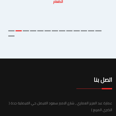
الطعام
اتصل بنا
عمارة عبد العزيز العماري , شارع الامير سعود الفيصل حي الفيصلية جدة (
الكبري المربع )