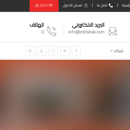
رئيسية
اتصل بنا
تسجيل الدخول
223,738
زائر
البريد الالكتروني
الهاتف
0
info@eshobak.com
شباك