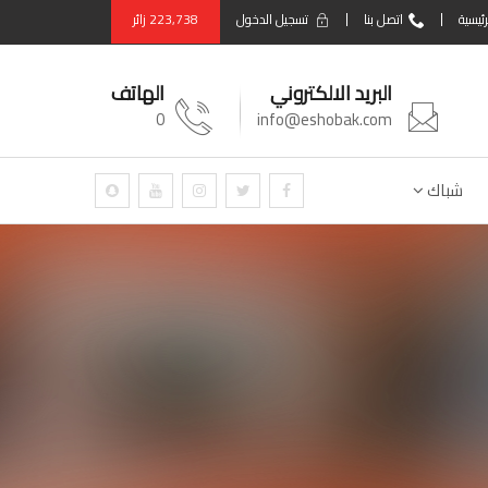
رئيسية
اتصل بنا
تسجيل الدخول
223,738
زائر
البريد الالكتروني
الهاتف
0
info@eshobak.com
شباك