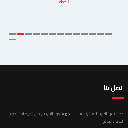
الطعام
اتصل بنا
عمارة عبد العزيز العماري , شارع الامير سعود الفيصل حي الفيصلية جدة (
الكبري المربع )