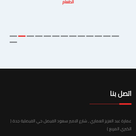
الطعام
اتصل بنا
عمارة عبد العزيز العماري , شارع الامير سعود الفيصل حي الفيصلية جدة (
الكبري المربع )