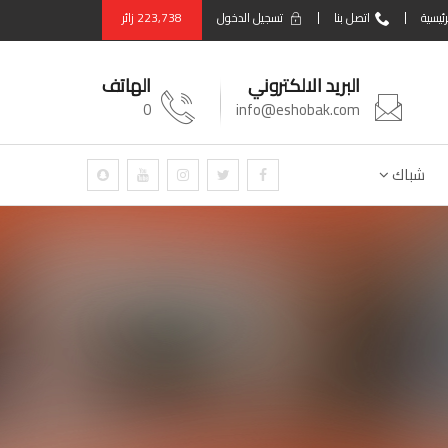
رئيسية
اتصل بنا
تسجيل الدخول
223,738
زائر
البريد الالكتروني
الهاتف
0
info@eshobak.com
شباك