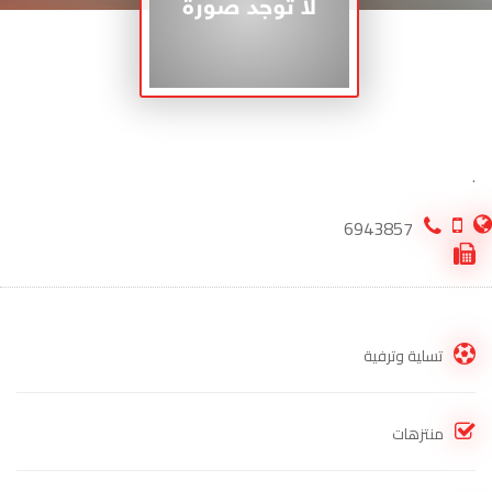
.
6943857
تسلية وترفية
منتزهات