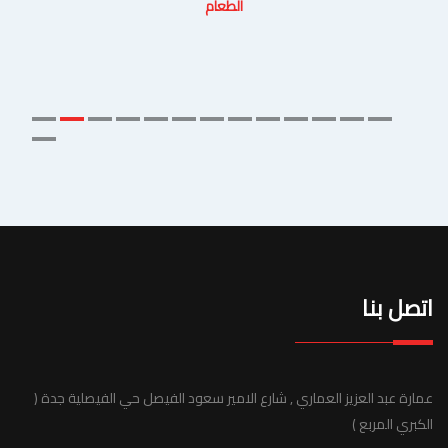
الطعام
اتصل بنا
عمارة عبد العزيز العماري , شارع الامير سعود الفيصل حي الفيصلية جدة (
الكبري المربع )