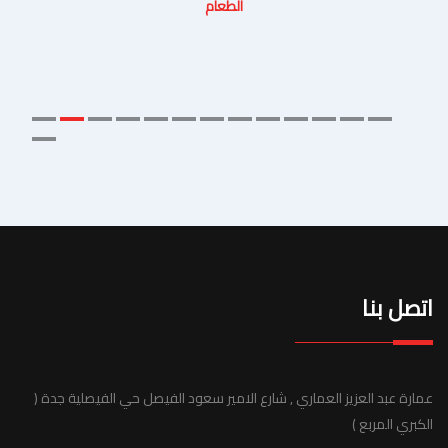
الطعام
اتصل بنا
عمارة عبد العزيز العماري , شارع الامير سعود الفيصل حي الفيصلية جدة (
الكبري المربع )