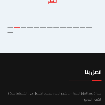
الطعام
اتصل بنا
عمارة عبد العزيز العماري , شارع الامير سعود الفيصل حي الفيصلية جدة (
الكبري المربع )