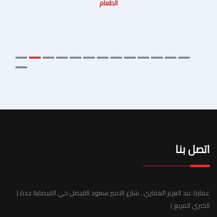
الطعام
اتصل بنا
عمارة عبد العزيز العماري , شارع الامير سعود الفيصل حي الفيصلية جدة (
الكبري المربع )