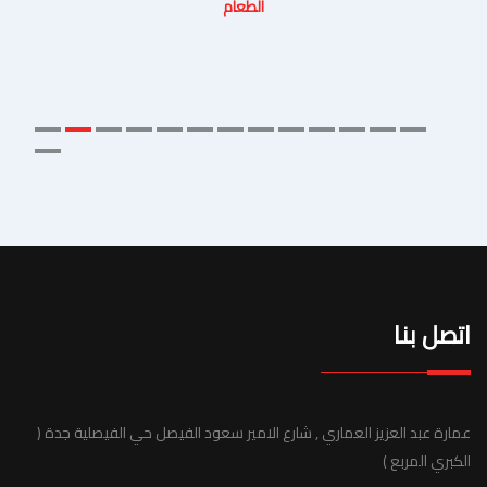
الطعام
اتصل بنا
عمارة عبد العزيز العماري , شارع الامير سعود الفيصل حي الفيصلية جدة (
الكبري المربع )