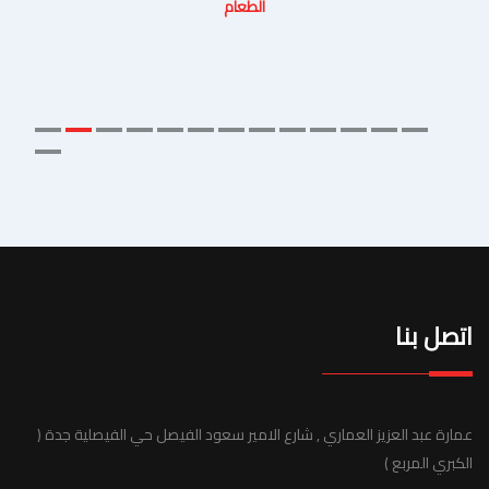
الطعام
اتصل بنا
عمارة عبد العزيز العماري , شارع الامير سعود الفيصل حي الفيصلية جدة (
الكبري المربع )