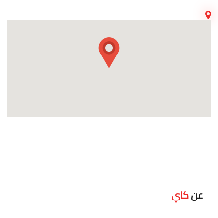
عن
كاي