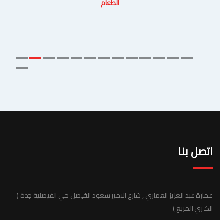
الطعام
اتصل بنا
عمارة عبد العزيز العماري , شارع الامير سعود الفيصل حي الفيصلية جدة (
الكبري المربع )