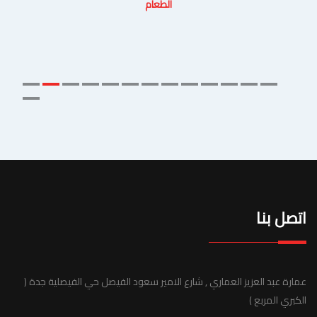
الطعام
اتصل بنا
عمارة عبد العزيز العماري , شارع الامير سعود الفيصل حي الفيصلية جدة (
الكبري المربع )