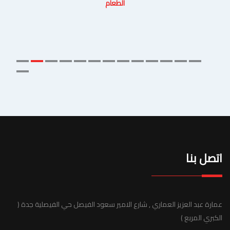
الطعام
اتصل بنا
عمارة عبد العزيز العماري , شارع الامير سعود الفيصل حي الفيصلية جدة (
الكبري المربع )