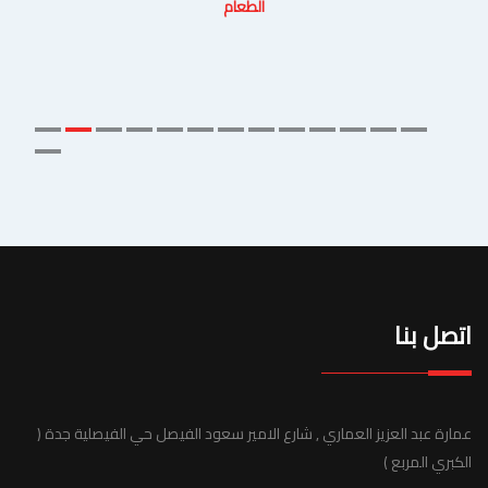
الطعام
اتصل بنا
عمارة عبد العزيز العماري , شارع الامير سعود الفيصل حي الفيصلية جدة (
الكبري المربع )