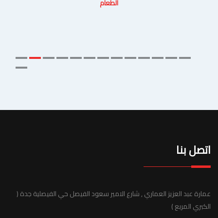
الطعام
اتصل بنا
عمارة عبد العزيز العماري , شارع الامير سعود الفيصل حي الفيصلية جدة (
الكبري المربع )