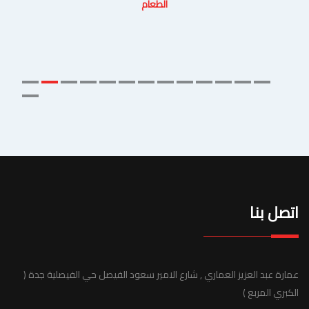
الطعام
اتصل بنا
عمارة عبد العزيز العماري , شارع الامير سعود الفيصل حي الفيصلية جدة (
الكبري المربع )