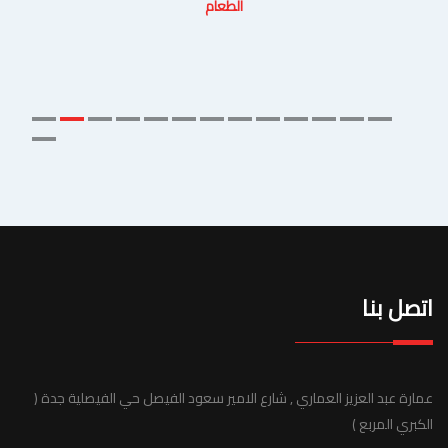
الطعام
اتصل بنا
عمارة عبد العزيز العماري , شارع الامير سعود الفيصل حي الفيصلية جدة (
الكبري المربع )