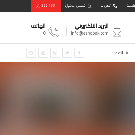
رئيسية
اتصل بنا
تسجيل الدخول
223,738
زائر
البريد الالكتروني
الهاتف
0
info@eshobak.com
شباك