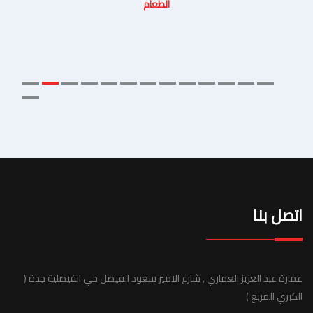
الطعام
اتصل بنا
عمارة عبد العزيز العماري , شارع الامير سعود الفيصل حي الفيصلية جدة (
الكبري المربع )