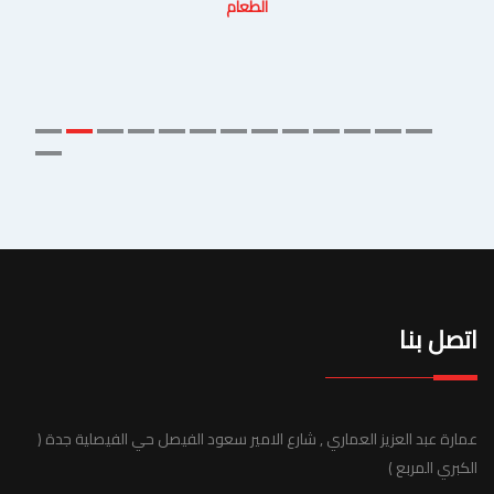
الطعام
اتصل بنا
عمارة عبد العزيز العماري , شارع الامير سعود الفيصل حي الفيصلية جدة (
الكبري المربع )