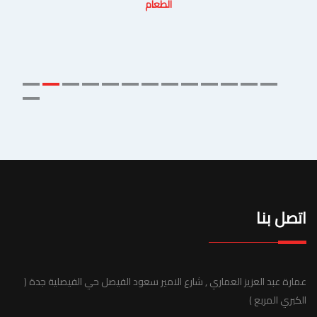
الطعام
اتصل بنا
عمارة عبد العزيز العماري , شارع الامير سعود الفيصل حي الفيصلية جدة (
الكبري المربع )