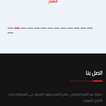
الطعام
اتصل بنا
عمارة عبد العزيز العماري , شارع الامير سعود الفيصل حي الفيصلية جدة (
الكبري المربع )