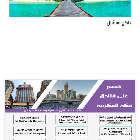
باكج سيشيل