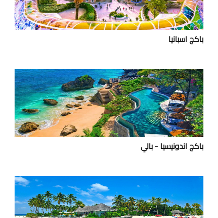
باكج اسبانيا
باكج اندونيسيا - بالي