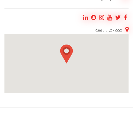
جدة -حي النزهة