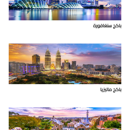
باكج سنغافورة
باكج ماليزيا