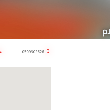
ام
0509902626