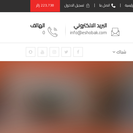
رئيسية
اتصل بنا
تسجيل الدخول
223,738
زائر
البريد الالكتروني
الهاتف
0
info@eshobak.com
شباك