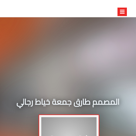
المصمم طارق جمعة خياط رجالي