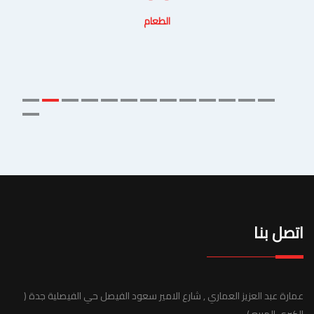
الطعام
اتصل بنا
عمارة عبد العزيز العماري , شارع الامير سعود الفيصل حي الفيصلية جدة (