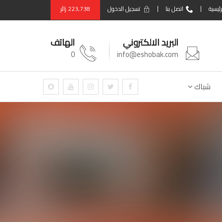
رئيسية
اتصل بنا
تسجيل الدخول
223,738
زائر
البريد الالكتروني
الهاتف
0
info@eshobak.com
شباك