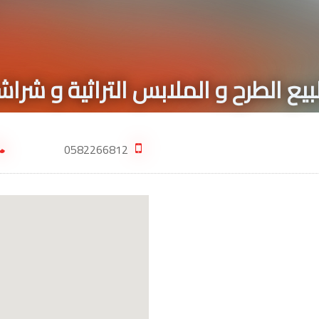
لبيع الطرح و الملابس التراثية و شر
0582266812