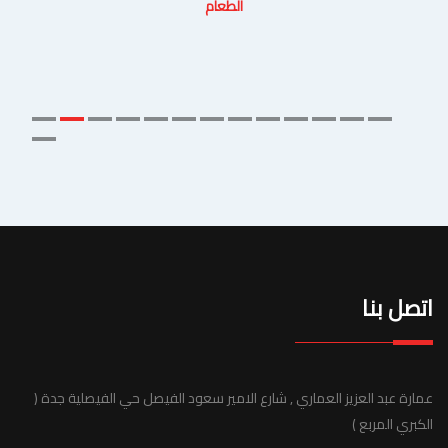
الطعام
اتصل بنا
عمارة عبد العزيز العماري , شارع الامير سعود الفيصل حي الفيصلية جدة (
الكبري المربع )