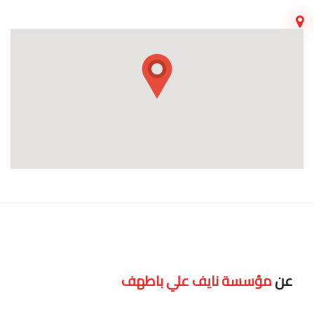
عن
مؤسسة نايف علي باطهف