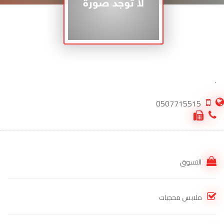
.
0507715515
التسوق
ملابس محجبات