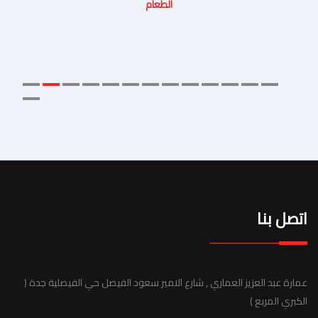
الطعام
اتصل بنا
عمارة عبد العزيز العماري , شارع الامير سعود الفيصل حي الفيصلية جدة (
الكبري المربع )