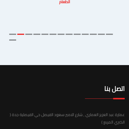
الطعام
اتصل بنا
عمارة عبد العزيز العماري , شارع الامير سعود الفيصل حي الفيصلية جدة (
الكبري المربع )