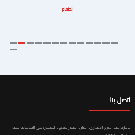
الطعام
اتصل بنا
عمارة عبد العزيز العماري , شارع الامير سعود الفيصل حي الفيصلية جدة (