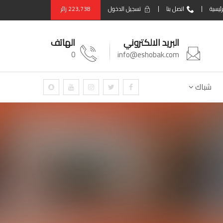
رئيسية
اتصل بنا
تسجيل الدخول
223,738
زائر
البريد الالكتروني
الهاتف
0
info@eshobak.com
شباك